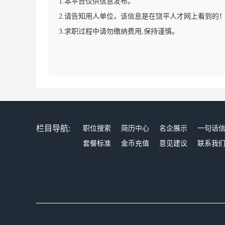
1.本平台仅供信息发布。
2.请告知用人单位，该信息是在饶平人才网上看到的
3.求职过程中请勿缴纳费用,保持谨慎。
栏目导航:
职位搜索
简历中心
名企展示
一句话
套餐标准
金币充值
意见建议
联系我